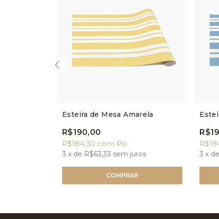
sa
Esteira de Mesa Amarela
Estei
R$190,00
R$19
R$184,30
com
Pix
R$18
ros
3
x de
R$63,33
sem juros
3
x d