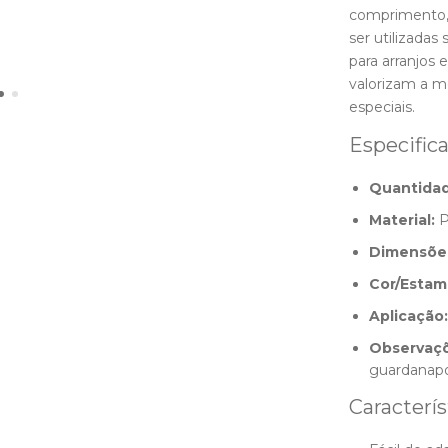
comprimento, 
ser utilizada
para arranjos 
valorizam a 
especiais.
Especific
Quantidad
Material:
P
Dimensõe
Cor/Estam
Aplicação:
Observaçõ
guardanap
Caracterís