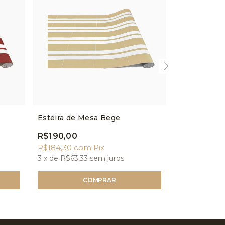
Esteira de Mesa Bege
Esteira de 
R$190,00
R$184,30
com
Pix
R$190,00
3
x de
R$63,33
sem juros
R$184,30
c
3
x de
R$63,