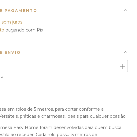
DE PAGAMENTO
3
sem juros
to
pagando com Pix
E ENVIO
ALTERAR CEP
CEP:
EP
esa em rolos de 5 metros, para cortar conforme a
ersáteis, práticas e charmosas, ideais para qualquer ocasião.
e mesa Easy Home foram desenvolvidas para quem busca
estilo ao receber. Cada rolo possui 5 metros de