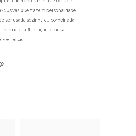
aptar a diferentes mesas e ocasiões.
xclusivas que trazem personalidade.
ode ser usada sozinha ou combinada.
 charme e sofisticação à mesa.
o-benefício.