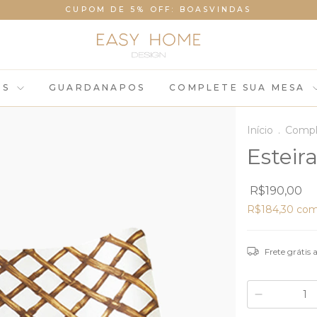
CUPOM DE 5% OFF: BOASVINDAS
OS
GUARDANAPOS
COMPLETE SUA MESA
Início
.
Compl
Estei
R$190,00
R$184,30
co
Frete grátis
a