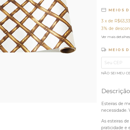
MEIOS 
3
x de
R$63,3
3% de descon
Ver mais detalhes
MEIOS D
Entregas para o 
NÃO SEI MEU C
Descrição
Esteiras de m
necessidade. V
As esteiras d
praticidade e 