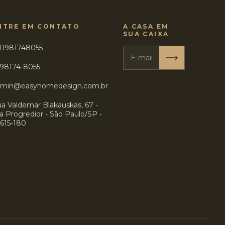
NTRE EM CONTATO
A CASA EM
SUA CAIXA
11981748055
 98174-8055
dmin@easyhomedesign.com.br
a Valdemar Blakauskas, 67 -
la Progredior - São Paulo/SP -
615-180