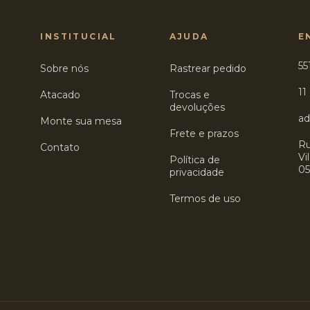
INSTITUCIAL
AJUDA
E
55
Sobre nós
Rastrear pedido
11
Atacado
Trocas e
devoluções
a
Monte sua mesa
Frete e prazos
Ru
Contato
Vi
Política de
05
privacidade
Termos de uso