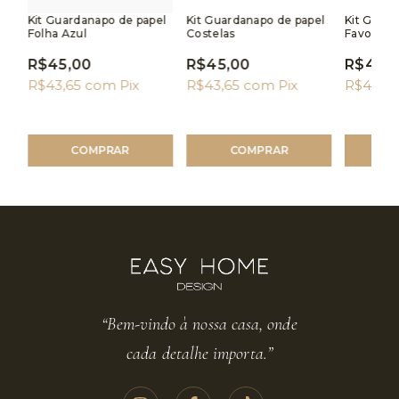
Kit Guardanapo de papel
Kit Guardanapo de papel
Kit Guar
Folha Azul
Costelas
Favo
R$45,00
R$45,00
R$45,
R$43,65
com
Pix
R$43,65
com
Pix
R$43,6
“Bem-vindo à nossa casa, onde
cada detalhe importa.”